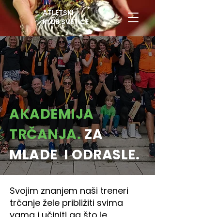
ATLETSKI
KLUB SVETICE
AKADEMIJA
TRČANJA.
ZA
MLADE I ODRASLE.
Svojim znanjem naši treneri
trčanje žele približiti svima
vama i učiniti ga što je