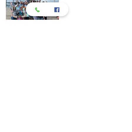
VIDIMO SE!
Nalazimo se odmah
preko puta Bazenskog
kompleksa Svetice