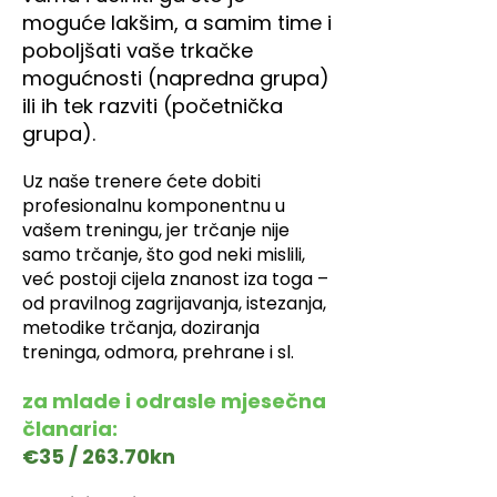
moguće lakšim, a samim time i
poboljšati vaše trkačke
mogućnosti (napredna grupa)
ili ih tek razviti (početnička
grupa).
Uz naše trenere ćete dobiti
profesionalnu komponentnu u
vašem treningu, jer trčanje nije
samo trčanje, što god neki mislili,
već postoji cijela znanost iza toga –
od pravilnog zagrijavanja, istezanja,
metodike trčanja, doziranja
treninga, odmora, prehrane i sl.
za mlade i odrasle m
jesečna
članaria:
€35 / 263.70kn