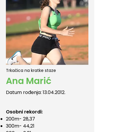
Trkačica na kratke staze
Ana Marić
Datum rođenja:
13.04.2012
.
Osobni rekordi:
200m- 28,37
300m- 44,21