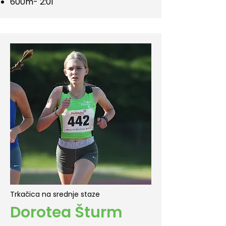
600m- 2:01
Trkačica na srednje staze
Dorotea Šturm