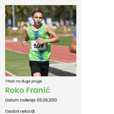
Trkač na duge pruge
Roko Franić
Datum rođenja:
05.09.2010
.
Osobni rekordi:​​