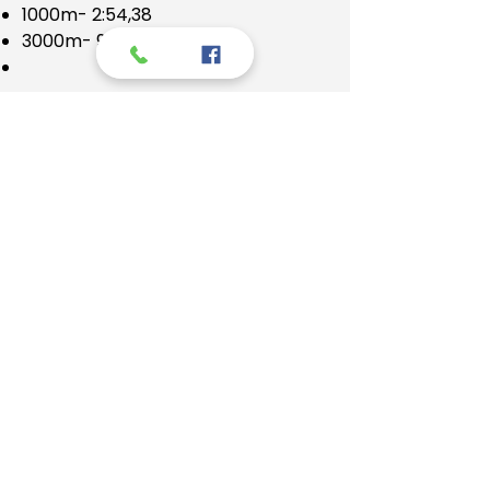
1000m- 2:54,38
3000m- 9:58,38
Dođi! Igraj se,
zabavi, treniraj i
postani atletičar.
Učlani se
VIDIMO SE!