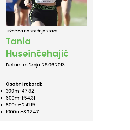
Trkačica na srednje staze
Tania
Huseinčehajić
Datum rođenja:
26.06.2013
.
Osobni rekordi:
300m-47,82
600m-1:54,31
800m-2:41,15
1000m-3:32,47