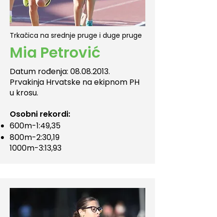
Trkačica na srednje pruge i duge pruge
Mia Petrović
Datum rođenja:
08.08.2013
.
Prvakinja Hrvatske na ekipnom PH
u krosu.​
Osobni rekordi:
600m-1:49,35
800m-2:30,19
1000m-3:13,93