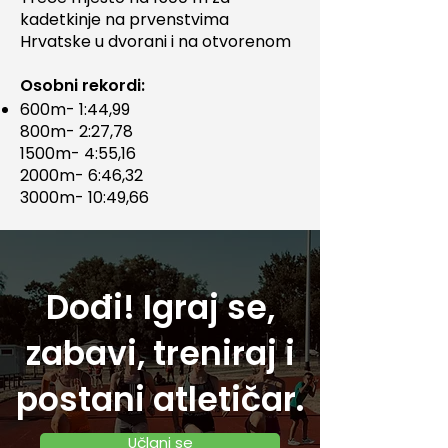
kadetkinje na prvenstvima
Hrvatske u dvorani i na otvorenom
Osobni rekordi:
600m- 1:44,99
800m- 2:27,78
1500m- 4:55,16
2000m- 6:46,32
3000m- 10:49,66
Dođi! Igraj se,
zabavi, treniraj i
postani atletičar.
Učlani se