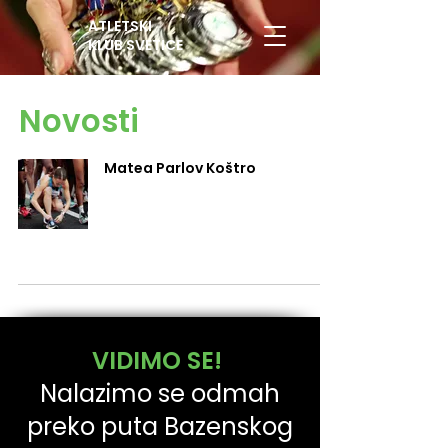
ATLETSKI
KLUB SVETICE
Novosti
Matea Parlov Koštro
VIDIMO SE!
Nalazimo se odmah
preko puta Bazenskog