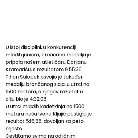
U istoj disciplini, u konkurenciji 
mlađih juniora, brončana medalja je 
pripala našem atletičaru Dorijanu 
Kramariću, s rezultatom 9:55;36.
Tihon Salopek osvojio je također 
medalju brončanog sjaja, u utrci na 
1500 metara, a njegov rezultat u 
cilju bio je 4:32;08.
U utrci mlađih kadetkinja na 1500 
metara naša Ivana Kljajić postigla je 
rezultat 5:16;55, dovoljan za peto 
mjesto.
Čestitamo svima na odličnim 