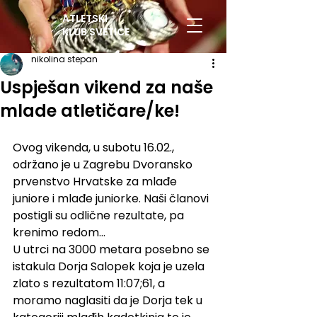
ATLETSKI
KLUB SVETICE
nikolina stepan
Uspješan vikend za naše
mlade atletičare/ke!
Ovog vikenda, u subotu 16.02., 
održano je u Zagrebu Dvoransko 
prvenstvo Hrvatske za mlađe 
juniore i mlađe juniorke. Naši članovi 
postigli su odlične rezultate, pa 
krenimo redom…
U utrci na 3000 metara posebno se 
istakula Dorja Salopek koja je uzela 
zlato s rezultatom 11:07;61, a 
moramo naglasiti da je Dorja tek u 