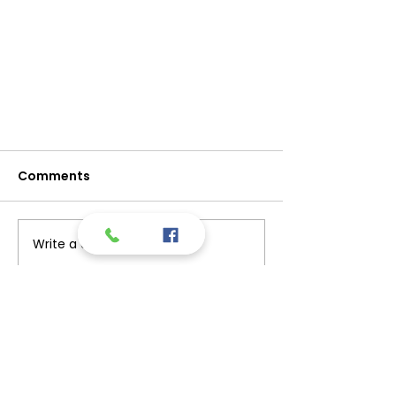
Comments
Write a comment...
Labin – Ekipno prvenstvo
VIDIMO SE!
Hrvatske u krosu
Nalazimo se odmah