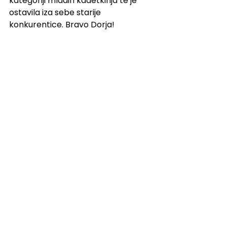
kategoriji mlađih kadetkinja te je 
ostavila iza sebe starije 
konkurentice. Bravo Dorja!